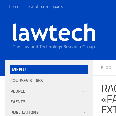
Home
Law of Turism Sports
BLOG
MENU
COURSES & LABS
RA
PEOPLE
«F
EVENTS
EX
PUBLICATIONS