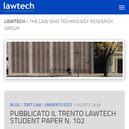
LAWTECH
• THE LAW AND TECHNOLOGY RESEARCH
GROUP
BLOG
/
TORT LAW
/
UMBERTO IZZO
2 AGOSTO 2026
PUBBLICATO IL TRENTO LAWTECH
STUDENT PAPER N. 102