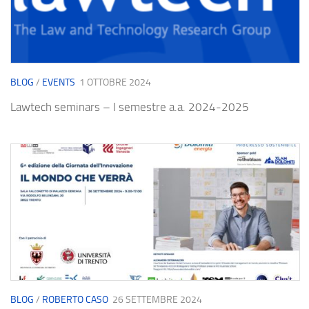
BLOG
/
EVENTS
1 OTTOBRE 2024
Lawtech seminars – I semestre a.a. 2024-2025
BLOG
/
ROBERTO CASO
26 SETTEMBRE 2024