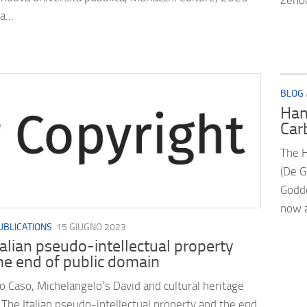
Zenod
a...
BLOG
Han
Car
The H
(De G
Godd
now a
UBLICATIONS
15 GIUGNO 2023
talian pseudo-intellectual property
he end of public domain
 Caso, Michelangelo’s David and cultural heritage
The Italian pseudo-intellectual property and the end