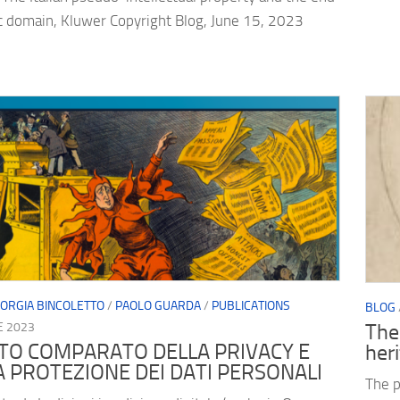
ic domain, Kluwer Copyright Blog, June 15, 2023
IORGIA BINCOLETTO
/
PAOLO GUARDA
/
PUBLICATIONS
BLOG
E 2023
The 
TTO COMPARATO DELLA PRIVACY E
her
A PROTEZIONE DEI DATI PERSONALI
The p