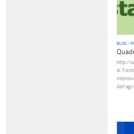
BLOG
/
P
Quade
http://w
di Tren
intensiv
dell’agr