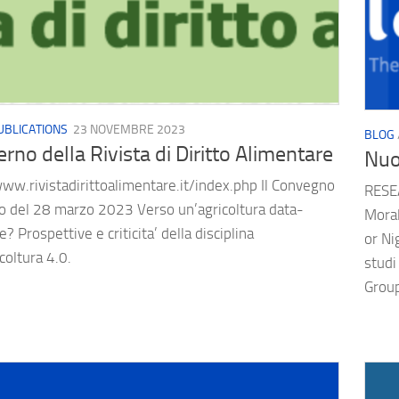
UBLICATIONS
23 NOVEMBRE 2023
BLOG
rno della Rivista di Diritto Alimentare
Nuo
ww.rivistadirittoalimentare.it/index.php Il Convegno
RESE
to del 28 marzo 2023 Verso un’agricoltura data-
Moral
e? Prospettive e criticita’ della disciplina
or Ni
icoltura 4.0.
studi
Group