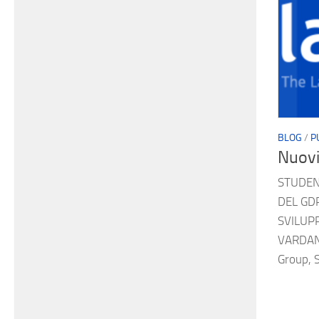
BLOG
/
P
Nuovi
STUDENT
DEL GD
SVILUP
VARDANI
Group, S