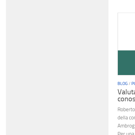
BLOG
/
P
Valut
cono
Roberto 
della co
Ambrogio
Per una 