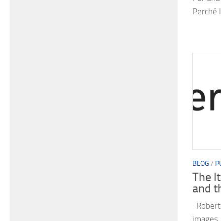
Perché l
BLOG
/
P
The I
and t
Roberto
images. 