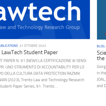
UBLICATIONS
31 OTTOBRE 2023
BLOG
 LawTech Student Paper
Scie
the
 PAPER N. 91 (NEW!) LA CERTIFICAZIONE AI SENSI
Giorg
PR: UNO STRUMENTO DI ACCOUNTABILITY PER LO
in th
PO DELLA CULTURA DATA PROTECTION RAZMIK
JOAL,
AN (2023), Trento Law and Technology Research
and D
tudent Paper Series; 91. Trento:...