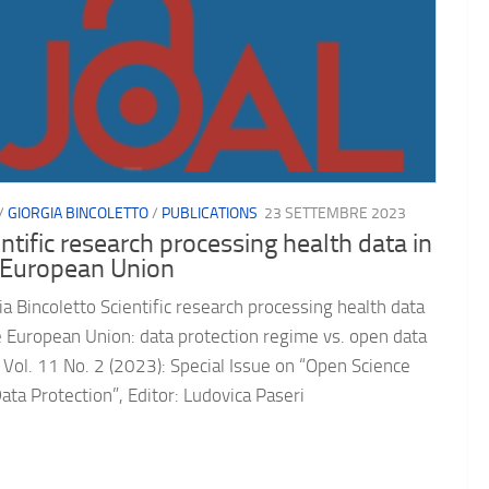
/
GIORGIA BINCOLETTO
/
PUBLICATIONS
23 SETTEMBRE 2023
ntific research processing health data in
 European Union
ia Bincoletto Scientific research processing health data
e European Union: data protection regime vs. open data
 Vol. 11 No. 2 (2023): Special Issue on “Open Science
ata Protection”, Editor: Ludovica Paseri