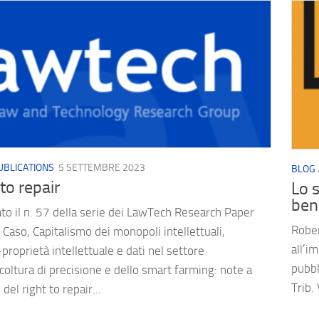
UBLICATIONS
5 SETTEMBRE 2023
BLOG
to repair
Lo s
ben
to il n. 57 della serie dei LawTech Research Paper
Rober
Caso, Capitalismo dei monopoli intellettuali,
all’i
roprietà intellettuale e dati nel settore
pubbl
icoltura di precisione e dello smart farming: note a
Trib.
del right to repair...