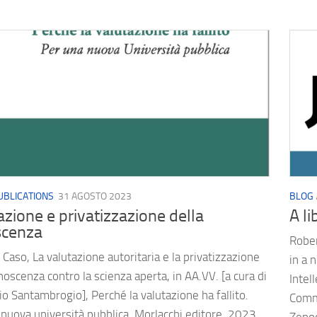
UBLICATIONS
31 AGOSTO 2023
BLOG
azione e privatizzazione della
A li
scenza
Rober
Caso, La valutazione autoritaria e la privatizzazione
in a 
noscenza contro la scienza aperta, in AA.VV. [a cura di
Intel
 Santambrogio], Perché la valutazione ha fallito.
Comme
nuova università pubblica, Morlacchi editore, 2023