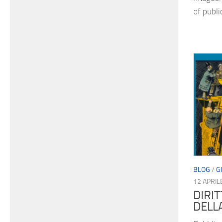
of publ
BLOG
/
G
12 APRIL
DIRI
DELL