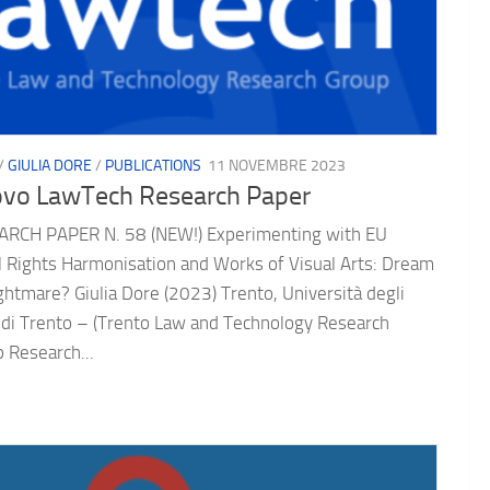
/
GIULIA DORE
/
PUBLICATIONS
11 NOVEMBRE 2023
vo LawTech Research Paper
ARCH PAPER N. 58 (NEW!) Experimenting with EU
 Rights Harmonisation and Works of Visual Arts: Dream
ghtmare? Giulia Dore (2023) Trento, Università degli
 di Trento – (Trento Law and Technology Research
 Research...