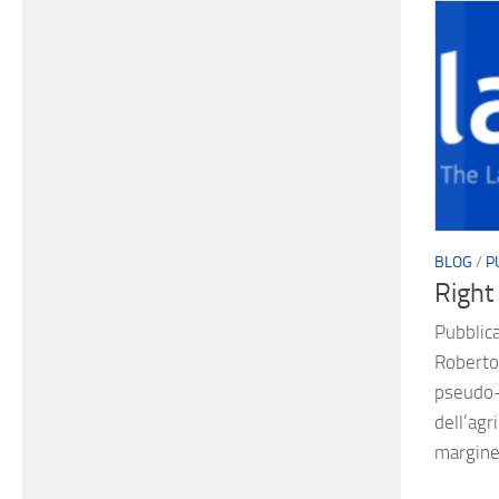
BLOG
/
P
Right 
Pubblica
Roberto 
pseudo-p
dell’agr
margine 