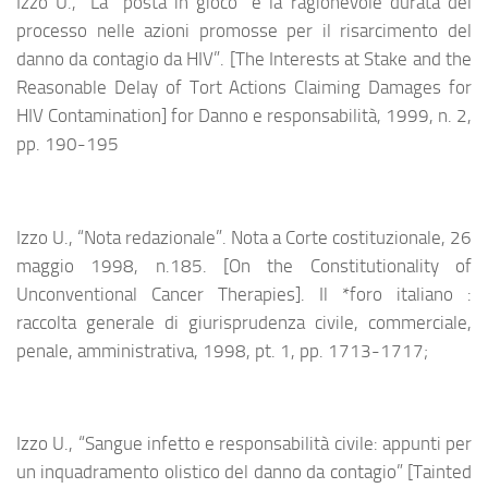
Izzo U., “La “posta in gioco” e la ragionevole durata del
processo nelle azioni promosse per il risarcimento del
danno da contagio da HIV”. [The Interests at Stake and the
Reasonable Delay of Tort Actions Claiming Damages for
HIV Contamination] for Danno e responsabilità, 1999, n. 2,
pp. 190-195
Izzo U., “Nota redazionale”. Nota a Corte costituzionale, 26
maggio 1998, n.185. [On the Constitutionality of
Unconventional Cancer Therapies]. Il *foro italiano :
raccolta generale di giurisprudenza civile, commerciale,
penale, amministrativa, 1998, pt. 1, pp. 1713-1717;
Izzo U., “Sangue infetto e responsabilità civile: appunti per
un inquadramento olistico del danno da contagio” [Tainted