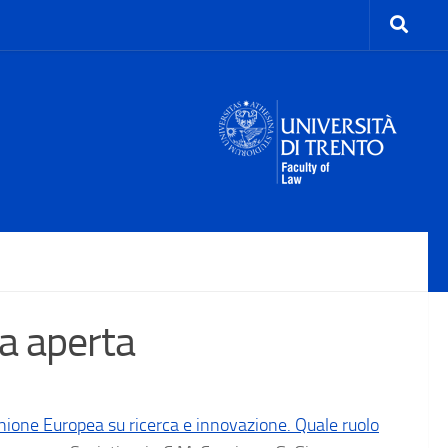
za aperta
’Unione Europea su ricerca e innovazione. Quale ruolo