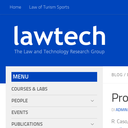
Home
Law of Turism Sports
BLOG
/
MENU
COURSES & LABS
Pro
PEOPLE
DI
ADMIN
EVENTS
R. Caso
PUBLICATIONS