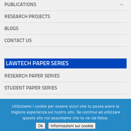
PUBLICATIONS
RESEARCH PROJECTS
BLOGS
CONTACT US
LAWTECH PAPER SERIES
RESEARCH PAPER SERIES
STUDENT PAPER SERIES
Utilizziamo i cookie per essere sicuri che tu possa avere la
migliore esperienza sul nostro sito. Se continui ad utilizzare
questo sito noi assumiamo che tu ne sia felice.
©
2026
lawtech. Tutti i diritti riservati.
Ok
Informazioni sui cookie