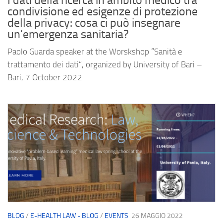
I dati della ricerca in ambito medico tra
condivisione ed esigenze di protezione
della privacy: cosa ci può insegnare
un’emergenza sanitaria?
Paolo Guarda speaker at the Worskshop “Sanità e
trattamento dei dati“, organized by University of Bari –
Bari, 7 October 2022
BLOG
/
E-HEALTH LAW - BLOG
/
EVENTS
26 MAGGIO 2022