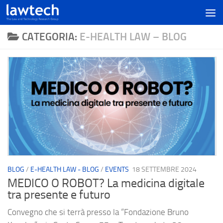
CATEGORIA:
E-HEALTH LAW – BLOG
BLOG
/
E-HEALTH LAW - BLOG
/
EVENTS
18 SETTEMBRE 2024
MEDICO O ROBOT? La medicina digitale
tra presente e futuro
Convegno che si terrà presso la “Fondazione Bruno